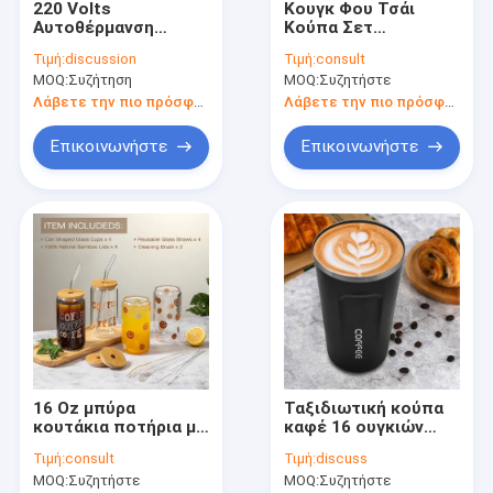
220 Volts
Κουγκ Φου Τσάι
Σχετικά με εμάς
Αυτοθέρμανση
Κούπα Σετ
Θέρμανση Κούπες
Πορσελάνη Κονγκ
Τιμή:
discussion
Τιμή:
consult
Καφέ χωρητικότητα
Φου Τσάι Σετ 6,7
Γύρος εργοστασίων
MOQ:
Συζήτηση
MOQ:
Συζητήστε
14 ουγγιές
ουγκιές με μπαμπού
δίσκο
Λάβετε την πιο πρόσφατη τιμή
Λάβετε την πιο πρόσφατη τιμή
Ποιοτικός έλεγχος
Επικοινωνήστε
Επικοινωνήστε
επαφή
Νέα
Όλες οι περιπτώσεις
Ζητήστε ένα απόσπασμα
16 Oz μπύρα
Ταξιδιωτική κούπα
μονωμένα κενό φλυτζάνια
κουτάκια ποτήρια με
καφέ 16 ουγκιών
κάλυμμα από
Απομονωμένα
Κεραμικά κύπελλα
Τιμή:
consult
Τιμή:
discuss
μπαμπού 4pcs σετ
φλιτζάνια καφέ με
MOQ:
Συζητήστε
MOQ:
Συζητήστε
θήκη αποθήκευσης