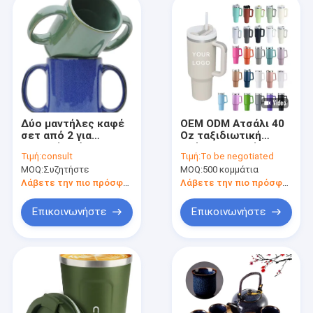
Δύο μαντήλες καφέ
OEM ODM Ατσάλι 40
σετ από 2 για
Oz ταξιδιωτική
ασφαλή κράτηση
κούπα με λαβή και
Τιμή:
consult
Τιμή:
To be negotiated
11.83 φλίντσες.
άχυρο
MOQ:
Συζητήστε
MOQ:
500 κομμάτια
Λάβετε την πιο πρόσφατη τιμή
Λάβετε την πιο πρόσφατη τιμή
Επικοινωνήστε
Επικοινωνήστε