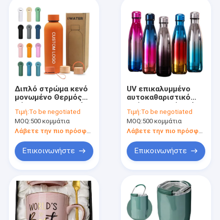
Διπλό στρώμα κενό
UV επικαλυμμένο
μονωμένο Θερμός
αυτοκαθαριστικό
Κύπελλο Αθλητικό
χρώμα αλλαγή από
Τιμή:
To be negotiated
Τιμή:
To be negotiated
μπουκάλι ποτού
ανοξείδωτο χάλυβα
MOQ:
500 κομμάτια
MOQ:
500 κομμάτια
OEM ODM
μονωμένο μπουκάλι
θερμότητας OEM
Λάβετε την πιο πρόσφατη τιμή
Λάβετε την πιο πρόσφατη τιμή
ODM
Επικοινωνήστε
Επικοινωνήστε