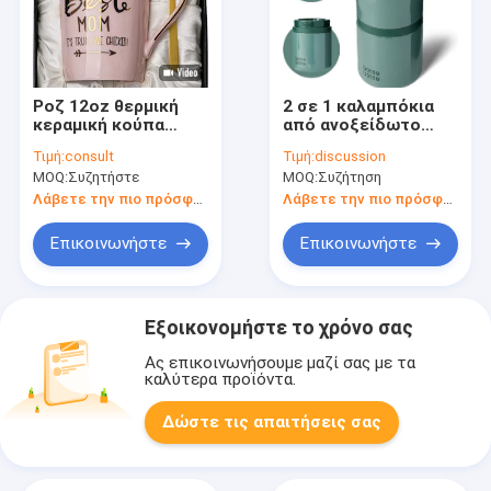
Ροζ 12oz θερμική
2 σε 1 καλαμπόκια
κεραμική κούπα
από ανοξείδωτο
καφέ με κάλυμμα
χάλυβα με λαβή για
Τιμή:
consult
Τιμή:
discussion
κουτάλι Custom
το σπίτι και το
MOQ:
Συζητήστε
MOQ:
Συζήτηση
Logo
γραφείο
Λάβετε την πιο πρόσφατη τιμή
Λάβετε την πιο πρόσφατη τιμή
Επικοινωνήστε
Επικοινωνήστε
Εξοικονομήστε το χρόνο σας
Ας επικοινωνήσουμε μαζί σας με τα
καλύτερα προϊόντα.
Δώστε τις απαιτήσεις σας