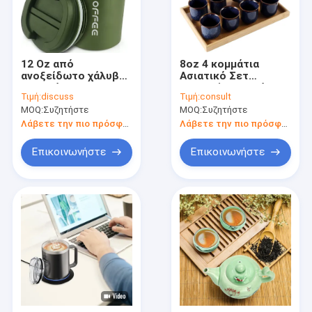
12 Oz από
8oz 4 κομμάτια
ανοξείδωτο χάλυβα
Ασιατικό Σετ
Ατμομόνωση
Τσαγιού Φορητό Σετ
Τιμή:
discuss
Τιμή:
consult
Tumbler Καφέ
Κεραμικού Τσαγιού
MOQ:
Συζητήστε
MOQ:
Συζητήστε
ταξιδιωτική κούπα
Με Σχήμα C
Ασφάλεια διαρροής
Λάβετε την πιο πρόσφατη τιμή
Λάβετε την πιο πρόσφατη τιμή
με κάλυμμα
Επικοινωνήστε
Επικοινωνήστε
Αρχική Σελίδα
Προϊόντα
Βίντεο