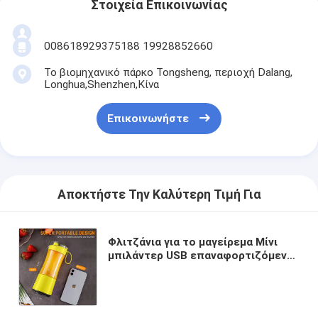
Στοιχεία Επικοινωνίας
008618929375188 19928852660
Το βιομηχανικό πάρκο Tongsheng, περιοχή Dalang,
Longhua,Shenzhen,Κίνα
Επικοινωνήστε
Αποκτήστε Την Καλύτερη Τιμή Για
Φλιτζάνια για το μαγείρεμα Μίνι
μπιλάντερ USB επαναφορτιζόμενο
με έξι λεπίδες Ιδανικό για τροφή
μωρών Ταξίδια και γυμναστήριο