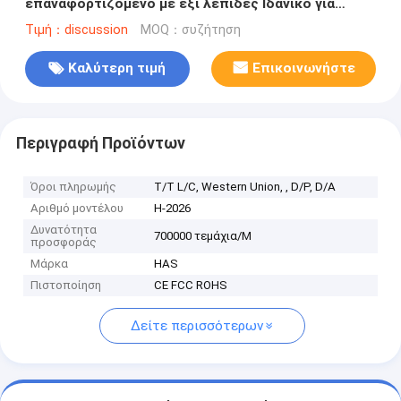
επαναφορτιζόμενο με έξι λεπίδες Ιδανικό για
τροφή μωρών Ταξίδια και γυμναστήριο
Τιμή：discussion
MOQ：συζήτηση
Καλύτερη τιμή
Επικοινωνήστε
Περιγραφή Προϊόντων
Όροι πληρωμής
T/T L/C, Western Union, , D/P, D/A
Αριθμό μοντέλου
H-2026
Δυνατότητα
700000 τεμάχια/Μ
προσφοράς
Μάρκα
HAS
Πιστοποίηση
CE FCC ROHS
Δείτε περισσότερων