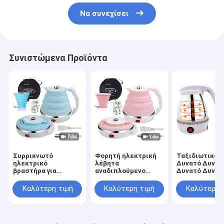
Να συνεχίσει
Συνιστώμενα Προϊόντα
Συρρικνωτό
Φορητή ηλεκτρική
Ταξιδιωτικό 
ηλεκτρικό
λέβητα
Δυνατό Δυνατ
βραστήρα για
αναδιπλούμενο
Δυνατό Δυνατ
ταξίδια καφέ τσάι
λέβητα νερού για
Δυνατό Δυνατ
αναδιπλούμενο
καφέ τσάι γρήγορη
Δυνατό Δυνατ
Καλύτερη τιμή
Καλύτερη τιμή
Καλύτερη 
λέβητα νερού
βραστική
Δυνατό Δυνατ
γρήγορης βρασμού
κατσαρόλα 600ml
600ml