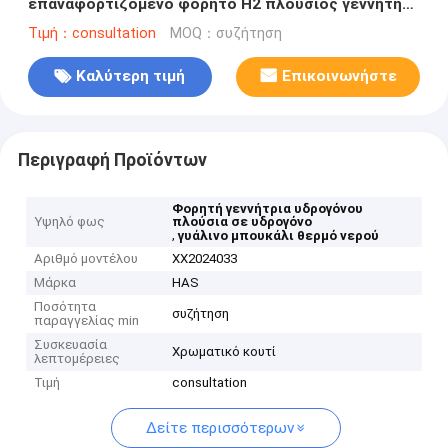
επαναφορτιζόμενο φορητό H2 πλούσιος γεννήτης
υδρογόνου γυάλινο μπουκάλι θερμό νερού
Τιμή：consultation
MOQ：συζήτηση
Καλύτερη τιμή
Επικοινωνήστε
Περιγραφή Προϊόντων
Φορητή γεννήτρια υδρογόνου
Υψηλό φως
πλούσια σε υδρογόνο
,
γυάλινο μπουκάλι θερμό νερού
Αριθμό μοντέλου
ΧΧ2024033
Μάρκα
HAS
Ποσότητα
συζήτηση
παραγγελίας min
Συσκευασία
Χρωματικό κουτί
λεπτομέρειες
Τιμή
consultation
Δείτε περισσότερων