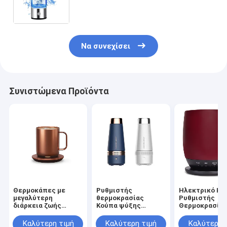
γυάλινο μπουκάλι θερμό νερού
Να συνεχίσει
Συνιστώμενα Προϊόντα
Θερμοκάπες με
Ρυθμιστής
Ηλεκτρικό Κετ
μεγαλύτερη
θερμοκρασίας
Ρυθμιστής
διάρκεια ζωής
Κούπα ψύξης
Θερμοκρασίας
μπαταρίας για ζεστά
αυτοκινήτου Κούπα
Καφέ Κύπελλ
ποτά διατηρούν
θέρμανσης
Αυτοθέρμανση
Καλύτερη τιμή
Καλύτερη τιμή
Καλύτερη 