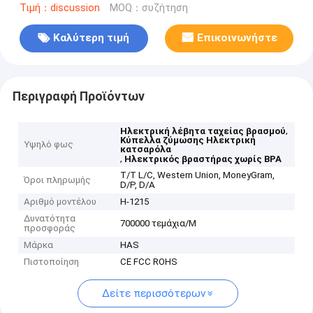
Τιμή：discussion
MOQ：συζήτηση
Καλύτερη τιμή
Επικοινωνήστε
Περιγραφή Προϊόντων
,
Ηλεκτρική λέβητα ταχείας βρασμού
Κύπελλα ζύμωσης Ηλεκτρική
Υψηλό φως
κατσαρόλα
,
Ηλεκτρικός βραστήρας χωρίς BPA
T/T L/C, Western Union, MoneyGram,
Όροι πληρωμής
D/P, D/A
Αριθμό μοντέλου
H-1215
Δυνατότητα
700000 τεμάχια/Μ
προσφοράς
Μάρκα
HAS
Πιστοποίηση
CE FCC ROHS
Δείτε περισσότερων