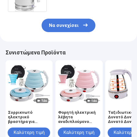
Να συνεχίσει
Συνιστώμενα Προϊόντα
Συρρικνωτό
Φορητή ηλεκτρική
Ταξιδιωτικό 
ηλεκτρικό
λέβητα
Δυνατό Δυνατ
βραστήρα για
αναδιπλούμενο
Δυνατό Δυνατ
ταξίδια καφέ τσάι
λέβητα νερού για
Δυνατό Δυνατ
αναδιπλούμενο
καφέ τσάι γρήγορη
Δυνατό Δυνατ
Καλύτερη τιμή
Καλύτερη τιμή
Καλύτερη 
λέβητα νερού
βραστική
Δυνατό Δυνατ