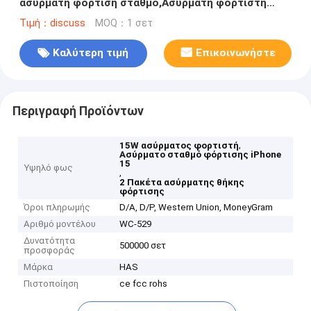
ασύρματη φόρτιση σταθμό,Ασύρματη φορτιστή
συμβατό με iPhone 15/15 Plus/15 Pro Ma
Τιμή：discuss
MOQ：1 σετ
Καλύτερη τιμή
Επικοινωνήστε
Περιγραφή Προϊόντων
,
15W ασύρματος φορτιστή
Ασύρματο σταθμό φόρτισης iPhone
15
Υψηλό φως
,
2 Πακέτα ασύρματης θήκης
φόρτισης
Όροι πληρωμής
D/A, D/P, Western Union, MoneyGram
Αριθμό μοντέλου
WC-529
Δυνατότητα
500000 σετ
προσφοράς
Μάρκα
HAS
Πιστοποίηση
ce fcc rohs