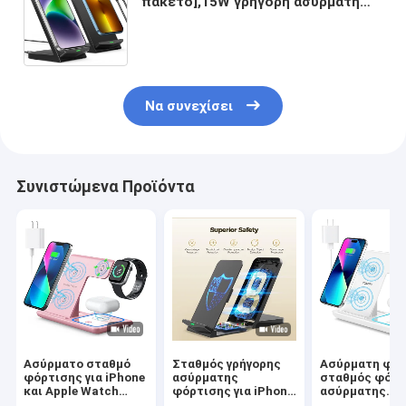
πακέτο],15W γρήγορη ασύρματη
φόρτιση σταθμό,Ασύρματη
φορτιστή συμβατό με iPhone
15/15 Plus/15 Pro Ma
Να συνεχίσει
Συνιστώμενα Προϊόντα
Ασύρματο σταθμό
Σταθμός γρήγορης
Ασύρματη φόρ
φόρτισης για iPhone
ασύρματης
σταθμός φόρτ
και Apple Watch
φόρτισης για iPhone
ασύρματης
Γρήγορη φόρτιση για
Apple Watch και
ενέργειας 3 σε