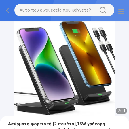
2
/
14
Ασύρματη φορτιστή [2 πακέτο],15W γρήγορη