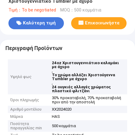
Χριστουγεννιάτικο Tumbler με άχυρο
Τιμή：To be negotiated
MOQ：500 κομμάτια
Καλύτερη τιμή
Επικοινωνήστε
Περιγραφή Προϊόντων
24oz Χριστουγεννιάτικο καλαμάκι
με άχυρο
,
Το χρώμα αλλάζει Χριστούγεννα
Υψηλό φως
Tumbler με άχυρο
,
24 ουγκιές αλλαγές χρώματος
πλαστικό φλιτζάνι
30% προκαταβολή, 70% προκαταβολή
Όροι πληρωμής
πριν από την αποστολή
Αριθμό μοντέλου
ΧΧ2024020
Μάρκα
HAS
Ποσότητα
500 κομμάτια
παραγγελίας min