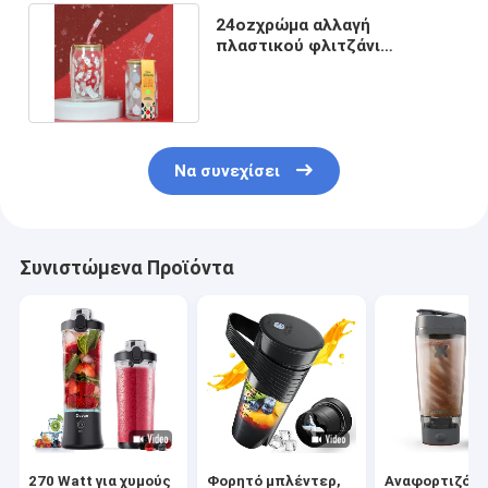
24ozχρώμα αλλαγή
πλαστικού φλιτζάνι
Χριστουγεννιάτικο Tumbler
με άχυρο
Να συνεχίσει
Συνιστώμενα Προϊόντα
270 Watt για χυμούς
Φορητό μπλέντερ,
Αναφορτιζόμε