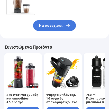
πρωτεϊνικές σέικερ 20 ουγκιές
φλιτζάνι BPA δωρεάν μπαταρία
Να συνεχίσει
Συνιστώμενα Προϊόντα
270 Watt για χυμούς
Φορητό μπλέντερ,
750 ml
και smoothies
16 ουγκιές
Πολυπροπυλε
Αδιάβροχο
επαναφορτιζόμενο
μπουκάλι πίεσ
μπλέντερ USB
προσωπικό μίνι
ποδήλατο