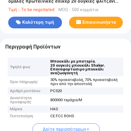
ομαλές πρωτεϊνικές σέικερ 20 ουγκιές φλιτζάνι
BPA δωρεάν μπαταρία
Τιμή：To be negotiated
MOQ：500 κομμάτια
Καλύτερη τιμή
Επικοινωνήστε
Περιγραφή Προϊόντων
,
Μπουκάλι με μπαταρία
,
20 ουγκιές μπουκάλι Shaker
Υψηλό φως
Επαναφορτώσιμο μπουκάλι
αναζωογονητή
30% προκαταβολή, 70% προκαταβολή
Όροι πληρωμής
πριν από την αποστολή
Αριθμό μοντέλου
PC520
Δυνατότητα
800000 τεμάχια/Μ
προσφοράς
Μάρκα
HAS
Πιστοποίηση
CE FCC ROHS
Δείτε περισσότερων